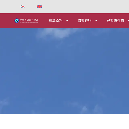
콘
텐
츠
학교소개
입학안내
신학과강의
로
건
너
뛰
기