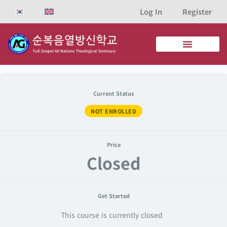
콘
Log In
Register
텐
츠
로
건
너
뛰
기
Current Status
NOT ENROLLED
Price
Closed
Get Started
This course is currently closed