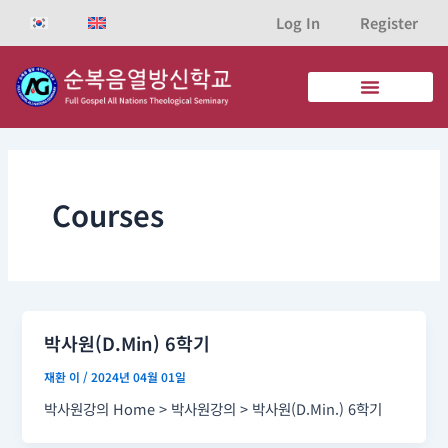
콘
포
Log In
Register
텐
스
츠
트
로
페
건
이
너
지
뛰
매
기
김
Courses
박사원(D.Min) 6학기
재환 이
/
2024년 04월 01일
박사원강의 Home > 박사원강의 > 박사원(D.Min.) 6학기