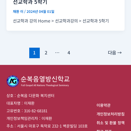
선교학과 5학기
재환 이
/
2024년 04월 01일
선교학과 강의 Home > 선교학과강의 > 선교학과 5학기
1
2
…
4
다음
→
상호 : 순복음 다문화 복지센터
대표자명 : 이재환
이용약관
고유번호 : 316-82-68181
개인정보처리방침
개인정보책임관리자 : 이재환
취소 및 환불 정책
주소 : 서울시 마포구 독막로 232-1 벽운빌딩 103호